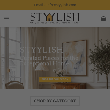
Skip
Email - info@styylish.com
to
content
STYYLISH
Curated Pieces for the
Exceptional Home.
SHOP THE COLLECTION
SHOP BY CATEGORY