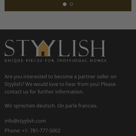
van het lichaam, zoals de geslachtsorganen. Deze
medicijnen werken in op enzymen die fosfodiësterasen
worden genoemd en die invloed hebben op de
celfunctie, hormoonproductie en nog veel meer.
Fosfodiësterase 5 (PDE5) inactiveert cGMP, een
boodschappermolecuul dat de verwijding van
bloedvaten en andere belangrijke functies beïnvloedt.
Dat klinkt als een hoop ingewikkeld wetenschappelijk
jargon, maar dit is hoe het zich vertaalt in alledaagse
termen: zowel Viagra als
Cialis 20mg zonder recept
werken op dezelfde manier – ze stoppen het enzym
PDE5, dat de bloedstroom reguleert. Hierdoor verhogen
ze de bloedtoevoer naar de penis, waardoor het
gemakkelijker wordt om een erectie te krijgen en te
behouden.
Are you interested to become a partner seller on
Styylish? We would love to hear from you! Please
contact us for further information.
Wir sprechen deutsch. On parle francais.
info@styylish.com
Phone:
+1- 781-777-5002