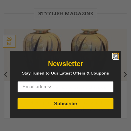
STYYLISH MAGAZINE
29
Jul
Newsletter
Stay Tuned to Our Latest Offers & Coupons
How We Identified a Pair of Early Fukagawa Seiji
Porcelain Vases
Researching Japanese Porcelain Marks and the Story
Subscribe
Behind an Elegant Pair of Early Fukagawa Seiji [...]